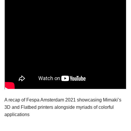
A recap of Fespa Amsterdam 2021 showcasing Mimaki’s
3D and Flatbed printers alongside myriads of colorful
applications