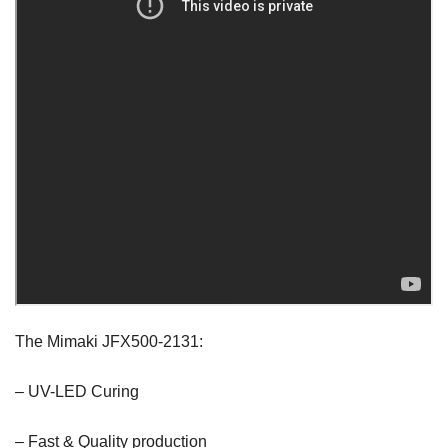
The Mimaki JFX500-2131:
– UV-LED Curing
– Fast & Quality production