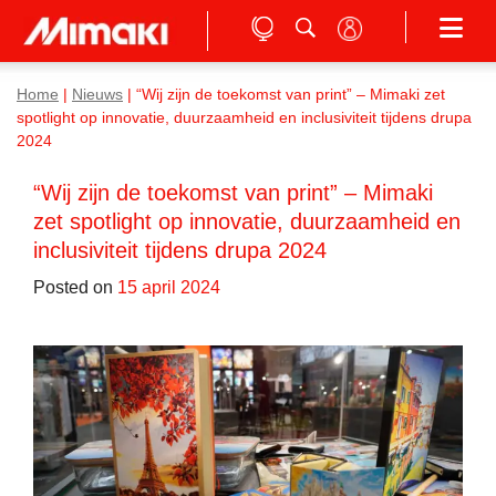
Home
|
Nieuws
|
“Wij zijn de toekomst van print” – Mimaki zet
spotlight op innovatie, duurzaamheid en inclusiviteit tijdens drupa
2024
“Wij zijn de toekomst van print” – Mimaki
zet spotlight op innovatie, duurzaamheid en
inclusiviteit tijdens drupa 2024
Posted on
15 april 2024