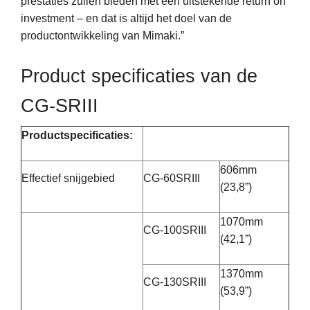
prestaties zullen bieden met een uitstekende return on
investment – en dat is altijd het doel van de
productontwikkeling van Mimaki.”
Product specificaties van de
CG-SRIII
Productspecificaties:
606mm
Effectief snijgebied
CG-60SRIII
(23,8”)
1070mm
CG-100SRIII
(42,1”)
1370mm
CG-130SRIII
(53,9”)