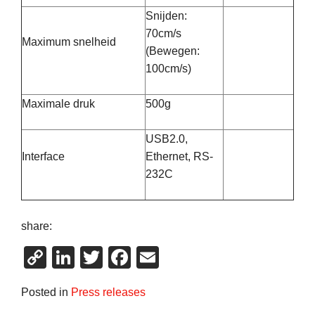
Snijden:
70cm/s
Maximum snelheid
(Bewegen:
100cm/s)
Maximale druk
500g
USB2.0,
Interface
Ethernet, RS-
232C
share:
Copy
LinkedIn
Twitter
Facebook
Email
Link
Posted in
Press releases