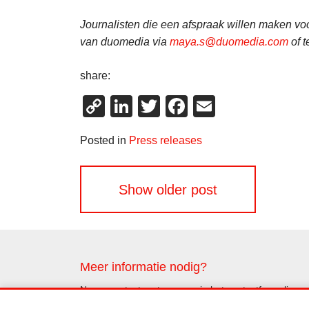
Journalisten die een afspraak willen maken v
van duomedia via
maya.s@duomedia.com
of t
share:
Copy
LinkedIn
Twitter
Facebook
Email
Link
Posted in
Press releases
Berichtennavigatie
Show older post
Meer informatie nodig?
Neem contact met ons op via het contactformulier