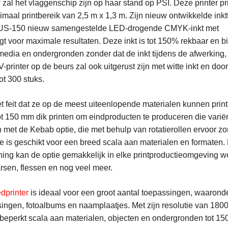
r
zal het vlaggenschip zijn op haar stand op PSI. Deze printer p
ximaal printbereik van 2,5 m x 1,3 m. Zijn nieuw ontwikkelde in
s LUS-150 nieuw samengestelde LED-drogende CMYK-inkt met
voor maximale resultaten. Deze inkt is tot 150% rekbaar en b
media en ondergronden zonder dat de inkt tijdens de afwerking,
rinter op de beurs zal ook uitgerust zijn met witte inkt en doo
t 300 stuks.
het feit dat ze op de meest uiteenlopende materialen kunnen pr
ot 150 mm dik printen om eindproducten te produceren die varië
jn met de Kebab optie, die met behulp van rotatierollen ervoor z
ie is geschikt voor een breed scala aan materialen en formaten.
diening kan de optie gemakkelijk in elke printproductieomgevin
arsen, flessen en nog veel meer.
dprinter
is ideaal voor een groot aantal toepassingen, waaronde
ngen, fotoalbums en naamplaatjes. Met zijn resolutie van 1800 
onbeperkt scala aan materialen, objecten en ondergronden tot 15