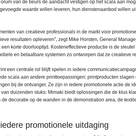
orum van de beurs de aandacht vestigen op het scala aan moge
egevoegde waarde willen leveren, hun dienstenaanbod willen ui
rumenten van creatieve professionals in de markt voor promotio
ectieve resultaten opleveren”, zegt Mike Horsten, General Mana
een korte doorlooptijd. Kosteneffectieve productie is de sleute
xibele en betaalbare systemen zo ontworpen dat ze creatieve re
rint een centrale rol blijft spelen in iedere communicatiecamp
brede scala aan andere printtoepassingen: printproducten slagen
gen bij de ontvanger. Ze zijn in iedere promotionele actie de i
 van duizenden stuks: Mimaki biedt oplossingen die de klus kla
n de decoratie op de wanden in de demonstration area, de textil
iedere promotionele uitdaging