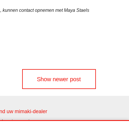
en, kunnen contact opnemen met Maya Staels
Show newer post
nd uw mimaki-dealer
nd ons in uw regio