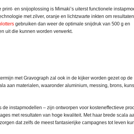
 print- en snijoplossing is Mimaki’s uiterst functionele instapmo
chnologie met zilver, oranje en lichtzwarte inkten om resultate
lotters
gebruiken dan weer de optimale snijdruk van 500 g en
en uit die kunnen worden verwerkt.
mijn met Gravograph zal ook in de kijker worden gezet op de be
la aan materialen, waaronder aluminium, messing, brons, kunsts
s de instapmodellen – zijn ontworpen voor kosteneffectieve pr
ages met resultaten van hoge kwaliteit. Met haar brede scala 
r zorgen dat zelfs de meest fantasierijke campagnes tot leven 