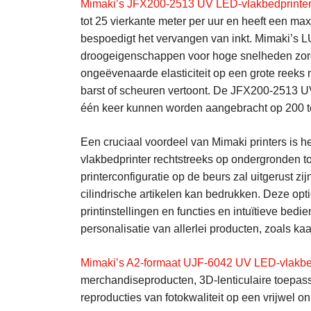
Mimaki’s JFX200-2513 UV LED-vlakbedprinte
tot 25 vierkante meter per uur en heeft een ma
bespoedigt het vervangen van inkt. Mimaki’
droogeigenschappen voor hoge snelheden zorgt 
ongeëvenaarde elasticiteit op een grote reeks 
barst of scheuren vertoont. De JFX200-2513 UV-p
één keer kunnen worden aangebracht op 200 to
Een cruciaal voordeel van Mimaki printers is 
vlakbedprinter rechtstreeks op ondergronden t
printerconfiguratie op de beurs zal uitgerust zi
cilindrische artikelen kan bedrukken. Deze opt
printinstellingen en functies en intuïtieve be
personalisatie van allerlei producten, zoals ka
Mimaki’s A2-formaat UJF-6042 UV LED-vlakbe
merchandiseproducten, 3D-lenticulaire toepassi
reproducties van fotokwaliteit op een vrijwel 