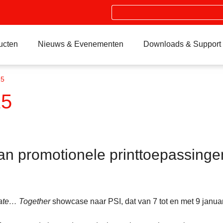
Search
ucten
Nieuws & Evenementen
Downloads & Support
15
15
van promotionele printtoepassing
eate… Together
showcase naar PSI, dat van 7 tot en met 9 januar