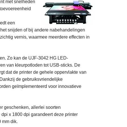
rint met snelheden
kttoevoereenheid
iedt een
 het snijden of bij andere nabehandelingen
rzichtig vernis, waarmee meerdere effecten in
inten. Zo kan de UJF-3042 HG LED-
ren van kleurpotloden tot USB-sticks. De
orgt dat de printer de gehele oppervlakte van
 Dankzij de gebruiksvriendelijke
g worden geïmplementeerd voor innovatieve
r geschenken, allerlei soorten
dpi x 1800 dpi garandeert deze printer
0 mm dik.