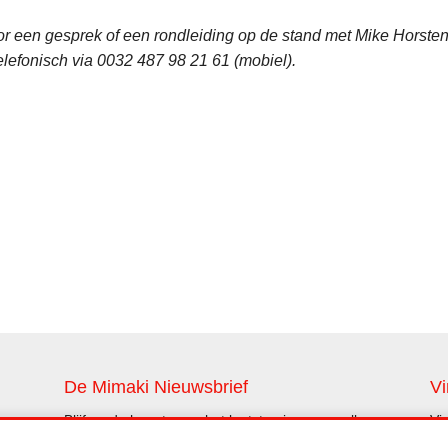
oor een gesprek of een rondleiding op de stand met Mike Horst
elefonisch via 0032 487 98 21 61 (mobiel).
De Mimaki Nieuwsbrief
Vi
Blijf op de hoogte van het laatste nieuws en alle
Vi
innovaties (alleen in het Engels)