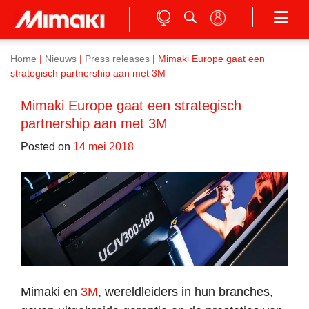
Home
|
Nieuws
|
Press releases
|
Mimaki Europe gaat een
strategisch partnership aan met 3M
Mimaki Europe gaat een strategisch
partnership aan met 3M
Posted on
14 mei 2018
Mimaki en
3M
, wereldleiders in hun branches,