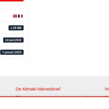
1.39 MB
14 juni 2022
7 januari 2025
De Mimaki Nieuwsbrief
Vi
Blijf op de hoogte van het laatste nieuws en alle
Vi
innovaties (alleen in het Engels)