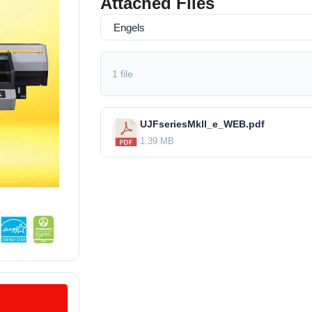
Attached Files
1 file
UJFseriesMkll_e_WEB.pdf
1.39 MB