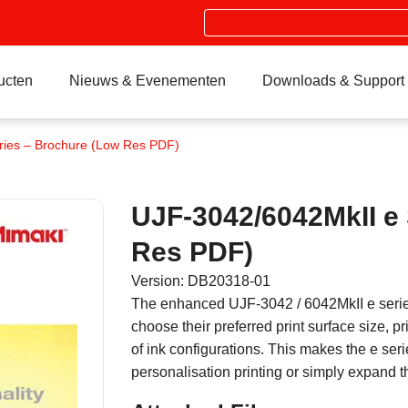
Search
ucten
Nieuws & Evenementen
Downloads & Support
ries – Brochure (Low Res PDF)
UJF-3042/6042MkII e 
Res PDF)
Version: DB20318-01
The enhanced UJF-3042 / 6042MkII e series
choose their preferred print surface size, pr
of ink configurations. This makes the e seri
personalisation printing or simply expand th