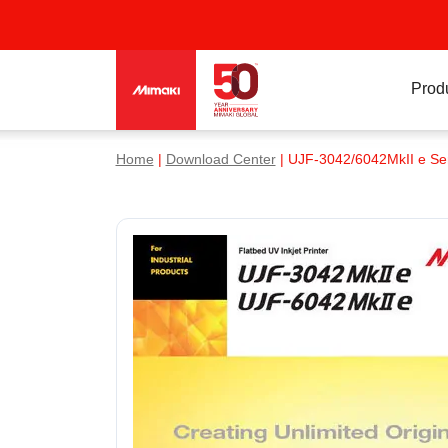
Prod
Home
|
Download Center
| UJF-3042/6042MkII e Se