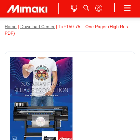
Home
|
Download Center
| TxF150-75 – One Pager (High Res
PDF)