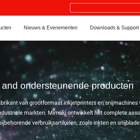
Search
ucten
Nieuws & Evenementen
Downloads & Support
ers and ondersteunende producten
rikant van grootformaat inkjetprinters en snijmachines 
 industriële markten. Mimaki ontwikkelt het complete asso
ijbehorende verbruiksartikelen, zoals inkten en snijblade