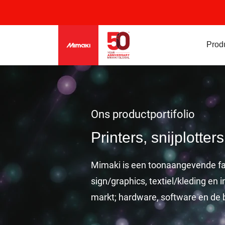
Prod
Ons productportifolio
Printers, snijplott
Mimaki is een toonaangevende fab
sign/graphics, textiel/kleding en
markt; hardware, software en de b