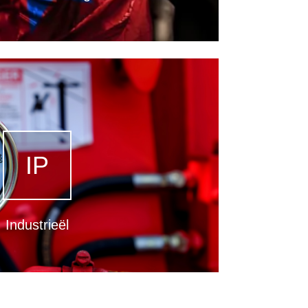
IP
Industrieël